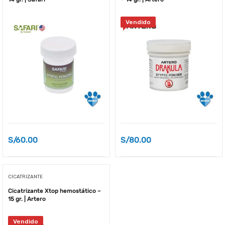
Vendido
S/
60.00
S/
80.00
CICATRIZANTE
Cicatrizante Xtop hemostático –
15 gr. | Artero
Vendido