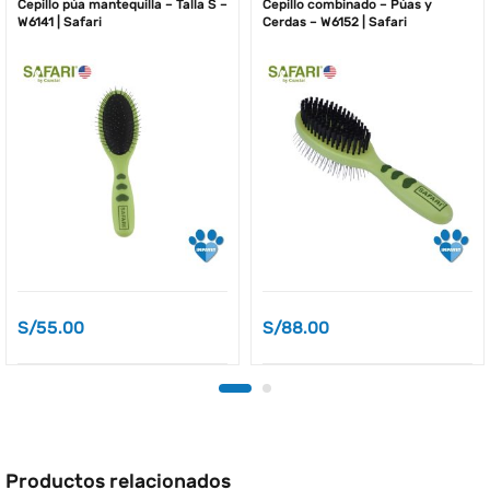
Cepillo púa mantequilla – Talla S –
Cepillo combinado – Púas y
W6141 | Safari
Cerdas – W6152 | Safari
S/
55.00
S/
88.00
Productos relacionados