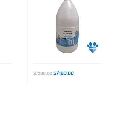
S/
180.00
S/
35
S/
200.00