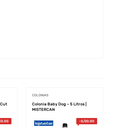
COLONIAS
COLO
 Cut
Colonia Baby Dog – 5 Litros |
Colon
MISTERCAN
MIST
30.00
-
S/
20.00