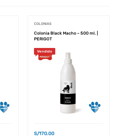
COLONIAS
COLO
Colonia Black Macho – 500 ml. |
Colon
PERIGOT
HYD
Vendido
S/
170.00
S/
15