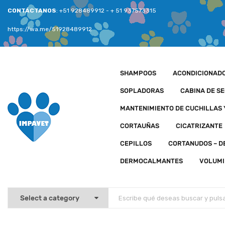
CONTÁCTANOS
: +51 928489912 - + 51 937573315
https://wa.me/51928489912
SHAMPOOS
ACONDICIONAD
SOPLADORAS
CABINA DE S
MANTENIMIENTO DE CUCHILLAS
CORTAUÑAS
CICATRIZANTE
CEPILLOS
CORTANUDOS – 
DERMOCALMANTES
VOLUMI