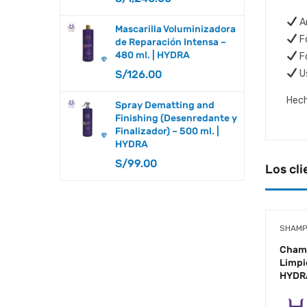
MANTENIMIENTO DE CUCHILLAS Y
Ar
Mascarilla Voluminizadora
Fo
de Reparación Intensa –
CORTADORAS
480 ml. | HYDRA
Fó
S/
126.00
Us
MASCARILLAS
Hech
OTROS COMPLEMENTOS
Spray Dematting and
Finishing (Desenredante y
PEINES
Finalizador) – 500 ml. |
HYDRA
PEINETAS - RECALCES
S/
99.00
Los cli
SECADORAS
SHAMPOOS
SHAMP
SOPLADORAS
Champ
Limpi
STRIPPING
HYDR
SUJETADORES DE MESA Y BAÑERA