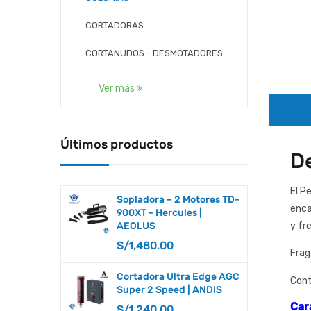
CORTADORAS
CORTANUDOS - DESMOTADORES
CORTAUÑAS
Ver más
CUCHILLAS
DERMOCALMANTES
Últimos productos
D
DESENREDANTES
El P
DESLANADORES
Sopladora – 2 Motores TD-
enca
900XT - Hercules |
KBDS
AEOLUS
y fr
S/
1,480.00
LACAS Y TEXTURIZADORES
Frag
LIMADORAS
Cortadora Ultra Edge AGC
Cont
Super 2 Speed | ANDIS
LIMPIEZA
Car
S/
1,240.00