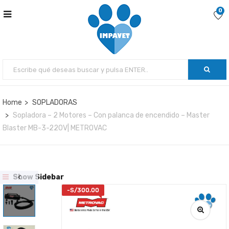
0
Home
SOPLADORAS
Sopladora – 2 Motores – Con palanca de encendido – Master
Blaster MB-3-220V| METROVAC
Show Sidebar
-
S/
300.00