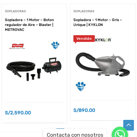
SOPLADORAS
SOPLADORAS
Sopladora – 1 Motor – Boton
Sopladora – 1 Motor – Gris –
regulador de Aire – Blaster |
Unique | KYKLON
METROVAC
Vendido
S/
890.00
S/
2,590.00
WhatsApp
WhatsApp
Contacta con nosotros
WhatsApp