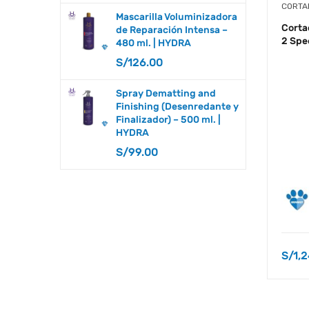
CORTA
MANTENIMIENTO DE CUCHILLAS Y
Mascarilla Voluminizadora
Corta
de Reparación Intensa –
CORTADORAS
2 Spe
480 ml. | HYDRA
S/
126.00
MASCARILLAS
OTROS COMPLEMENTOS
Spray Dematting and
Finishing (Desenredante y
PEINES
Finalizador) – 500 ml. |
HYDRA
PEINETAS - RECALCES
S/
99.00
SECADORAS
SHAMPOOS
SOPLADORAS
S/
1,
STRIPPING
SUJETADORES DE MESA Y BAÑERA