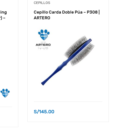
CEPILLOS
CEPIL
hing
Cepillo Carda Doble Púa – P308 |
Cepil
) –
ARTERO
ART
S/
145.00
S/
13