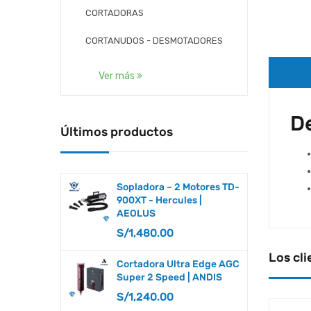
CORTADORAS
CORTANUDOS - DESMOTADORES
CORTAUÑAS
Ver más
CUCHILLAS
D
DERMOCALMANTES
Últimos productos
DESENREDANTES
DESLANADORES
Sopladora – 2 Motores TD-
900XT - Hercules |
KBDS
AEOLUS
S/
1,480.00
LACAS Y TEXTURIZADORES
Los cli
LIMADORAS
Cortadora Ultra Edge AGC
Super 2 Speed | ANDIS
LIMPIEZA
S/
1,240.00