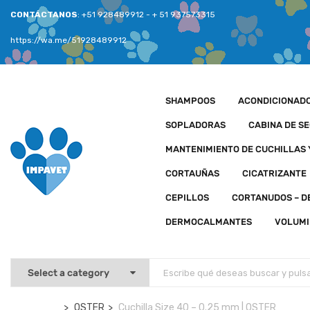
CONTÁCTANOS
: +51 928489912 - + 51 937573315
https://wa.me/51928489912
SHAMPOOS
ACONDICIONAD
SOPLADORAS
CABINA DE S
MANTENIMIENTO DE CUCHILLAS
CORTAUÑAS
CICATRIZANTE
CEPILLOS
CORTANUDOS – 
DERMOCALMANTES
VOLUMI
OSTER
Cuchilla Size 40 – 0.25 mm | OSTER