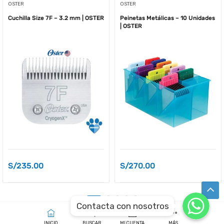
OSTER
OSTER
Cuchilla Size 7F – 3.2 mm | OSTER
Peinetas Metálicas – 10 Unidades
| OSTER
S/
235.00
S/
270.00
WhatsApp
WhatsApp
Contacta con nosotros
WhatsApp
INICIO
BUSCAR
MI CUENTA
MÁS