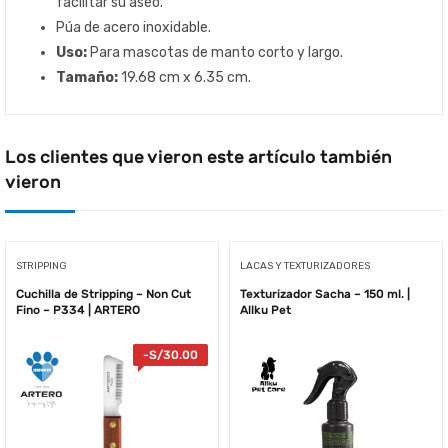
facilitar su aseo.
Púa de acero inoxidable.
Uso:
Para mascotas de manto corto y largo.
Tamaño:
19.68 cm x 6.35 cm.
Los clientes que vieron este artículo también
vieron
STRIPPING
LACAS Y TEXTURIZADORES
Cuchilla de Stripping – Non Cut
Texturizador Sacha – 150 ml. |
Fino – P334 | ARTERO
Allku Pet
-
S/
30.00