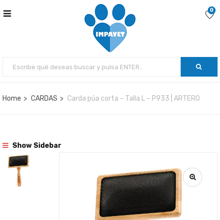
0
Home
CARDAS
Carda púa corta – Talla L – P933 | ARTERO
Show Sidebar