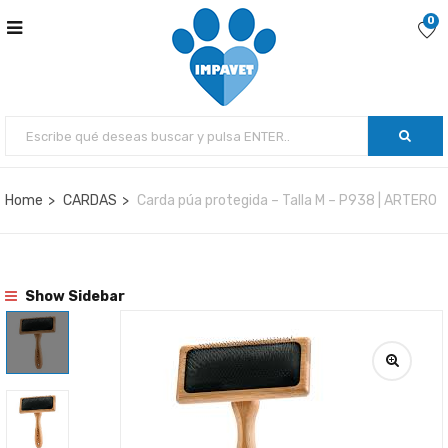
0
Home
CARDAS
Carda púa protegida – Talla M – P938 | ARTERO
Show Sidebar