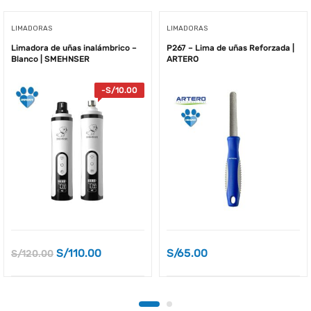
LIMADORAS
LIMADORAS
Limadora de uñas inalámbrico –
P267 – Lima de uñas Reforzada |
Blanco | SMEHNSER
ARTERO
-
S/
10.00
S/
110.00
S/
65.00
S/
120.00